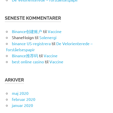
SENESTE KOMMENTARER
Binance创建账户
til
Vaccine
ShaneNoign
til
Solenergi
binance US-registrera
til
De Velorienterede –
forståelsespapir
Binance推荐码
til
Vaccine
best online casino
til
Vaccine
ARKIVER
maj 2020
februar 2020
januar 2020