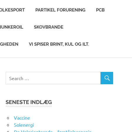
FOLKESPORT
PARTIKEL FORURENING
PCB
BUNKEROIL
SKOVBRANDE
IGHEDEN
VI SPISER BRINT, KUL OG ILT.
SENESTE INDLÆG
Vaccine
Solenergi
De Velorienterede – forståelsespapir