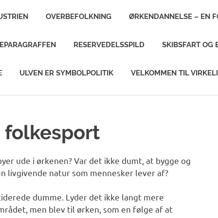
USTRIEN
OVERBEFOLKNING
ØRKENDANNELSE – EN 
MEPARAGRAFFEN
RESERVEDELSSPILD
SKIBSFART OG 
Æ
ULVEN ER SYMBOLPOLITIK
VELKOMMEN TIL VIRKEL
 folkesport
er ude i ørkenen? Var det ikke dumt, at bygge og
en livgivende natur som mennesker lever af?
eciderede dumme. Lyder det ikke langt mere
mrådet, men blev til ørken, som en følge af at