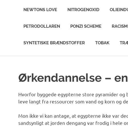
NEWTONS LOVE
NITROGENOXID
OLIEIND
PETRODOLLAREN
PONZI SCHEME
RACIS
SYNTETISKE BRÆNDSTOFFER
TOBAK
TR
Ørkendannelse – en
Hvorfor byggede egypterne store pyramider og by
leve langt fra ressourcer som vand og korn og d
Mon ikke vi kan antage, at egypterne ikke var d
sandsynligt at jorden dengang var frodig i hele o