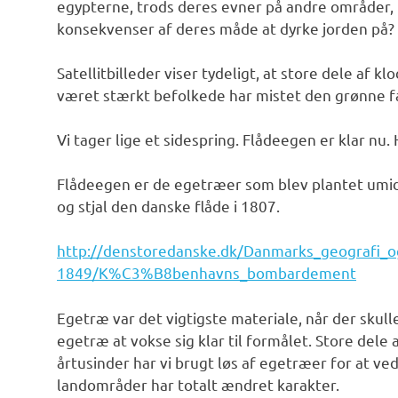
egypterne, trods deres evner på andre områder, ik
konsekvenser af deres måde at dyrke jorden på?
Satellitbilleder viser tydeligt, at store dele af 
været stærkt befolkede har mistet den grønne f
Vi tager lige et sidespring. Flådeegen er klar nu
Flådeegen er de egetræer som blev plantet um
og stjal den danske flåde i 1807.
http://denstoredanske.dk/Danmarks_geografi_o
1849/K%C3%B8benhavns_bombardement
Egetræ var det vigtigste materiale, når der skull
egetræ at vokse sig klar til formålet. Store del
årtusinder har vi brugt løs af egetræer for at ve
landområder har totalt ændret karakter.