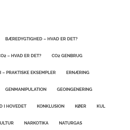
BÆREDYGTIGHED – HVAD ER DET?
CO2 – HVAD ER DET?
CO2 GENBRUG
I – PRAKTISKE EKSEMPLER
ERNÆRING
GENMANIPULATION
GEOINGENERING
D I HOVEDET
KONKLUSION
KØER
KUL
KULTUR
NARKOTIKA
NATURGAS