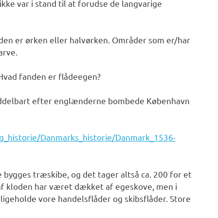
ke var i stand til at forudse de langvarige
kloden er ørken eller halvørken. Områder som er/har
arve.
. Hvad fanden er flådeegen?
iddelbart efter englænderne bombede København
g_historie/Danmarks_historie/Danmark_1536-
e bygges træskibe, og det tager altså ca. 200 for et
e af kloden har været dækket af egeskove, men i
dligeholde vore handelsflåder og skibsflåder. Store