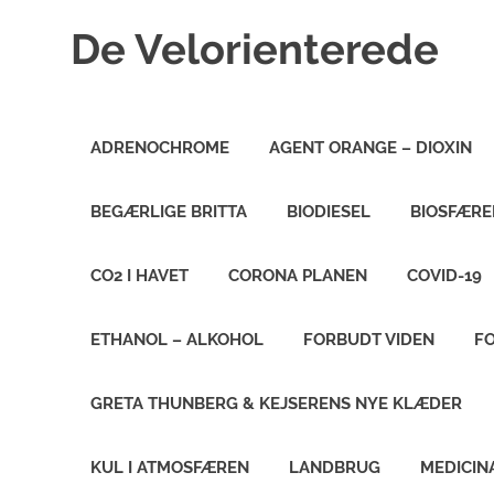
Skip
De Velorienterede
to
content
WordPress
Blog
ADRENOCHROME
AGENT ORANGE – DIOXIN
BEGÆRLIGE BRITTA
BIODIESEL
BIOSFÆRE
CO2 I HAVET
CORONA PLANEN
COVID-19
ETHANOL – ALKOHOL
FORBUDT VIDEN
F
GRETA THUNBERG & KEJSERENS NYE KLÆDER
KUL I ATMOSFÆREN
LANDBRUG
MEDICIN