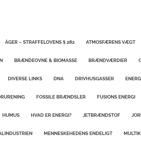
ÅGER – STRAFFELOVENS § 282
ATMOSFÆRENS VÆGT
N
BRÆNDEOVNE & BIOMASSE
BRÆNDVÆRDIER
DIVERSE LINKS
DNA
DRIVHUSGASSER
ENERG
ORURENING
FOSSILE BRÆNDSLER
FUSIONS ENERGI
HUMUS
HVAD ER ENERGI?
JETBRÆNDSTOF
JOR
ALINDUSTRIEN
MENNESKEHEDENS ENDELIGT
MULTI