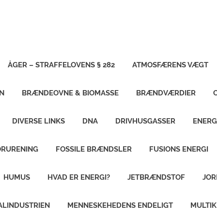
ÅGER – STRAFFELOVENS § 282
ATMOSFÆRENS VÆGT
N
BRÆNDEOVNE & BIOMASSE
BRÆNDVÆRDIER
DIVERSE LINKS
DNA
DRIVHUSGASSER
ENERG
ORURENING
FOSSILE BRÆNDSLER
FUSIONS ENERGI
HUMUS
HVAD ER ENERGI?
JETBRÆNDSTOF
JOR
ALINDUSTRIEN
MENNESKEHEDENS ENDELIGT
MULTI