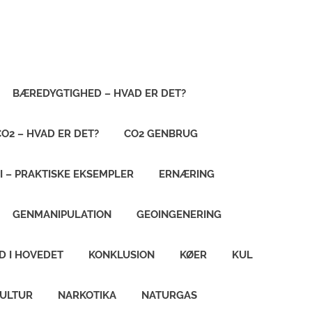
BÆREDYGTIGHED – HVAD ER DET?
CO2 – HVAD ER DET?
CO2 GENBRUG
I – PRAKTISKE EKSEMPLER
ERNÆRING
GENMANIPULATION
GEOINGENERING
D I HOVEDET
KONKLUSION
KØER
KUL
KULTUR
NARKOTIKA
NATURGAS