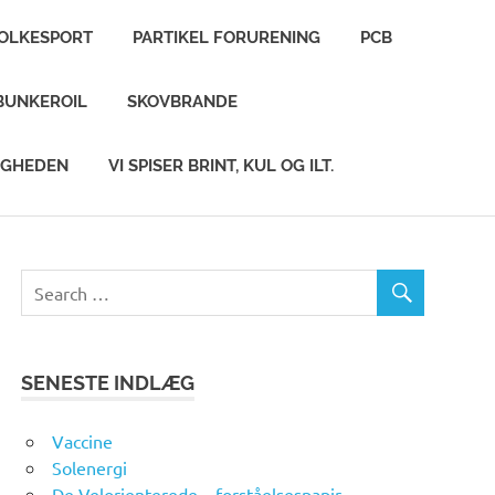
FOLKESPORT
PARTIKEL FORURENING
PCB
BUNKEROIL
SKOVBRANDE
IGHEDEN
VI SPISER BRINT, KUL OG ILT.
SENESTE INDLÆG
Vaccine
Solenergi
De Velorienterede – forståelsespapir