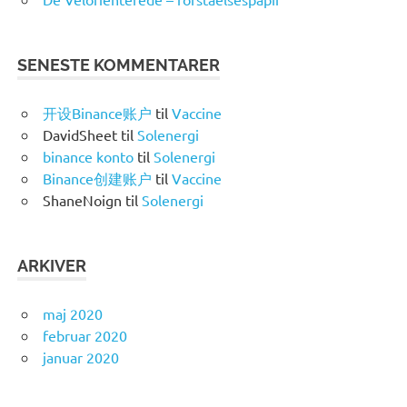
SENESTE KOMMENTARER
开设Binance账户
til
Vaccine
DavidSheet
til
Solenergi
binance konto
til
Solenergi
Binance创建账户
til
Vaccine
ShaneNoign
til
Solenergi
ARKIVER
maj 2020
februar 2020
januar 2020