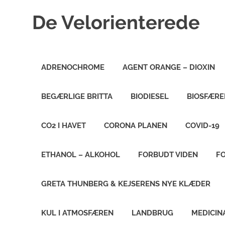
Skip
De Velorienterede
to
content
WordPress
Blog
ADRENOCHROME
AGENT ORANGE – DIOXIN
BEGÆRLIGE BRITTA
BIODIESEL
BIOSFÆRE
CO2 I HAVET
CORONA PLANEN
COVID-19
ETHANOL – ALKOHOL
FORBUDT VIDEN
F
GRETA THUNBERG & KEJSERENS NYE KLÆDER
KUL I ATMOSFÆREN
LANDBRUG
MEDICIN