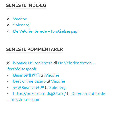
SENESTE INDLÆG
Vaccine
Solenergi
De Velorienterede – forståelsespapir
SENESTE KOMMENTARER
binance US-registrera
til
De Velorienterede –
forståelsespapir
Binance推荐码
til
Vaccine
best online casino
til
Vaccine
开设Binance账户
til
Solenergi
https://pokerdom-dxg82.cfd/
til
De Velorienterede
– forståelsespapir