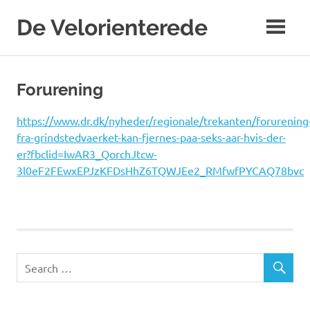
Skip
De Velorienterede
to
content
WordPress
Blog
Forurening
https://www.dr.dk/nyheder/regionale/trekanten/forurening
fra-grindstedvaerket-kan-fjernes-paa-seks-aar-hvis-der-
er?fbclid=IwAR3_QorchJtcw-
3l0eF2FEwxEPJzKFDsHhZ6TQWJEe2_RMfwfPYCAQ78bvc