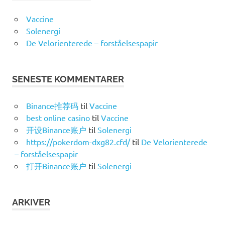
Vaccine
Solenergi
De Velorienterede – forståelsespapir
SENESTE KOMMENTARER
Binance推荐码
til
Vaccine
best online casino
til
Vaccine
开设Binance账户
til
Solenergi
https://pokerdom-dxg82.cfd/
til
De Velorienterede
– forståelsespapir
打开Binance账户
til
Solenergi
ARKIVER