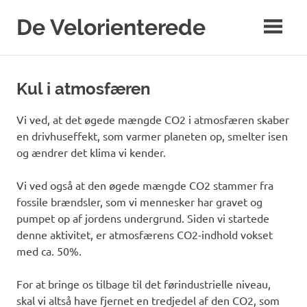
Skip
De Velorienterede
to
content
WordPress
Blog
Kul i atmosfæren
Vi ved, at det øgede mængde CO2 i atmosfæren skaber
en drivhuseffekt, som varmer planeten op, smelter isen
og ændrer det klima vi kender.
Vi ved også at den øgede mængde CO2 stammer fra
fossile brændsler, som vi mennesker har gravet og
pumpet op af jordens undergrund. Siden vi startede
denne aktivitet, er atmosfærens CO2-indhold vokset
med ca. 50%.
For at bringe os tilbage til det førindustrielle niveau,
skal vi altså have fjernet en tredjedel af den CO2, som