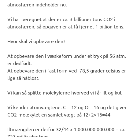
atmosfæren indeholder nu.
Vi har beregnet at der er ca. 3 billioner tons CO2 i
atmosfæren, så opgaven er at få fjernet 1 billion tons.
Hvor skal vi opbevare den?
At opbevare den i væskeform under et tryk på 56 atm.
er dødfødt.
At opbevare den i fast form ved -78,5 grader celsius er
lige så håbløst.
Vi kan så splitte molekylerne hvorved vi får ilt og kul.
Vi kender atomvægtene: C = 12 og O = 16 og det giver
CO2-molekylet en samlet vægt på 12+2×16=44
Iltmængden er derfor 32/44 x 1.000.000.000.000 = ca.
727 milliarder tons