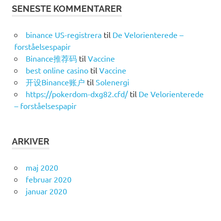
SENESTE KOMMENTARER
binance US-registrera
til
De Velorienterede –
forståelsespapir
Binance推荐码
til
Vaccine
best online casino
til
Vaccine
开设Binance账户
til
Solenergi
https://pokerdom-dxg82.cfd/
til
De Velorienterede
– forståelsespapir
ARKIVER
maj 2020
februar 2020
januar 2020