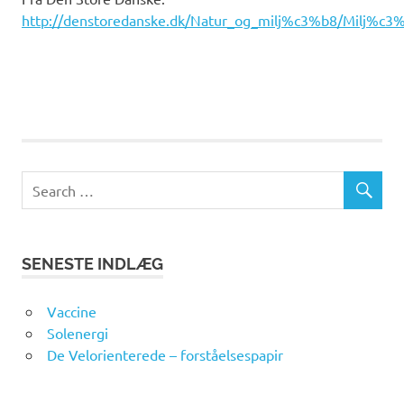
http://denstoredanske.dk/Natur_og_milj%c3%b8/Milj%c3%b
SENESTE INDLÆG
Vaccine
Solenergi
De Velorienterede – forståelsespapir