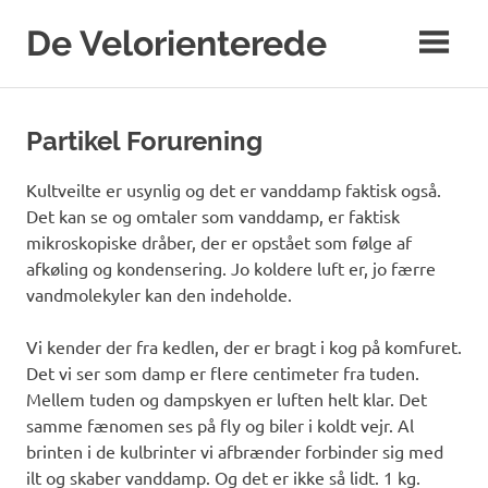
Skip
De Velorienterede
to
content
WordPress
Blog
Partikel Forurening
Kultveilte er usynlig og det er vanddamp faktisk også.
Det kan se og omtaler som vanddamp, er faktisk
mikroskopiske dråber, der er opstået som følge af
afkøling og kondensering. Jo koldere luft er, jo færre
vandmolekyler kan den indeholde.
Vi kender der fra kedlen, der er bragt i kog på komfuret.
Det vi ser som damp er flere centimeter fra tuden.
Mellem tuden og dampskyen er luften helt klar. Det
samme fænomen ses på fly og biler i koldt vejr. Al
brinten i de kulbrinter vi afbrænder forbinder sig med
ilt og skaber vanddamp. Og det er ikke så lidt. 1 kg.