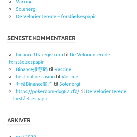
Vaccine
Solenergi
De Velorienterede – forståelsespapir
SENESTE KOMMENTARER
binance US-registrera
til
De Velorienterede –
forståelsespapir
Binance推荐码
til
Vaccine
best online casino
til
Vaccine
开设Binance账户
til
Solenergi
https://pokerdom-dxg82.cfd/
til
De Velorienterede
– forståelsespapir
ARKIVER
maj 2020