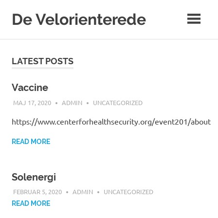
Skip
De Velorienterede
to
content
WordPress
Blog
LATEST POSTS
Vaccine
MAJ 17, 2020
ADMIN
UNCATEGORIZED
https://www.centerforhealthsecurity.org/event201/about
READ MORE
Solenergi
FEBRUAR 5, 2020
ADMIN
UNCATEGORIZED
READ MORE